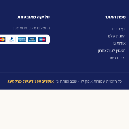
מפת האתר
סליקה מאובטחת
התשלום מאובטח ומוצפן
דף הבית
החנות שלנו
אודותינו
המגזין לגן ולצהרון
יצירת קשר
כל הזכויות שמורות אופק לגן · עוצב ופותח ע״י
אושריב 360 דיגיטל מרקטינג