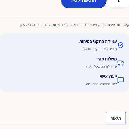
היה:
הוא:
הוספה לסל
ל
רון
₪1,550.00.
₪1,700.00.
1
יכלים
קטגוריות:
עיצוב פינות
,
עיצוב פינות ריהוט גן עיצוב פינות
,
עמדות יצירה
,
ריהוט גן
ם
ל
עמידה בתקני בטיחות
דום
מיוצר לפי התקן הישראלי
משלוח מהיר
עד דלת הגן בכל הארץ
ייעוץ אישי
ליווי בבחירה ובהתאמה
תיאור