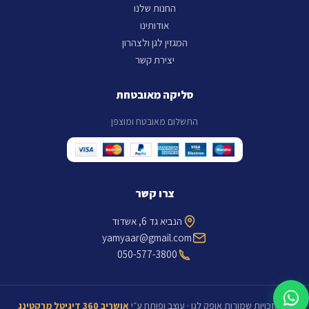
החנות שלנו
אודותינו
המגזין לגן ולצהרון
יצירת קשר
סליקה מאובטחת
התשלום מאובטח ומוצפן
צרו קשר
הנביא גד 6, אשדוד
yamyaar@gmail.com
050-577-3800
כל הזכויות שמורות אופק לגן · עוצב ופותח ע״י
אושריב 360 דיגיטל מרקטינג