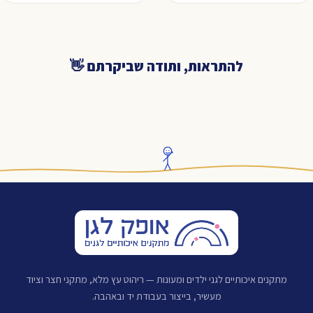
להתראות, ותודה שביקרתם 👋
מתקנים איכותיים לגני ילדים ומעונות — ריהוט עץ מלא, מתקני חצר וציוד
מעשיר, בייצור בעבודת יד ובאהבה.