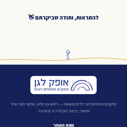
להתראות, ותודה שביקרתם 👋
מתקנים איכותיים לגני ילדים ומעונות — ריהוט עץ מלא, מתקני חצר וציוד
מעשיר, בייצור בעבודת יד ובאהבה.
מפת האתר