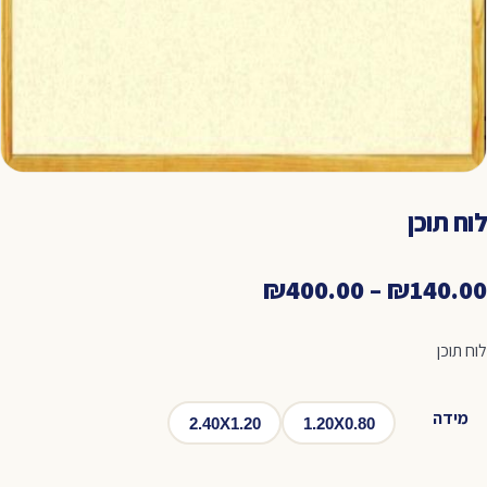
לוח תוכן
טווח
₪
400.00
–
₪
140.00
מחירים:
לוח תוכן
עד
מידה
2.40X1.20
1.20X0.80