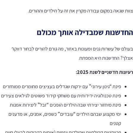
ות שגאה במקום עבודה מקרין את זה על הילדים וההורים.
חדשנות שמבדילה אותך מכולם
בעולם של עשרות גנים ומעונות באזור, מה גורם להורים לבחור דווקา
צלך? החדשנות היא המפתח.
יונות חדשניים לשנת 2025:
פינת “גינון עירוני” עם ירקות שגדלים בעציצים מחומרים ממוחזרים
פינת טכנולוגיה ידידותית עם משחקי קידוד פשוטים לגילאים צעירים
פינת מיחזור יצירתי שבה הילדים הופכים “זבל” ליצירות אמנות
ימי מקצוע שבהם הילדים “עובדים” כשפים, אמנים, או מדענים
קטנים
פרויקטים קהילתיים שהילדים יוזמים (איסוף בקבוקים לבעלי חיים,