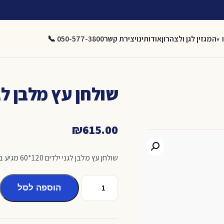
המגזין לגן ולצהרון
אודותינו
יצירת קשר
050-577-3800 📞
שולחן עץ מלבן לגני י
₪
615.00
שולחן עץ מלבן לגני ילדים 120*60 מגיע בצבעים לפי בחירה
כמות
הוספה לסל
של
שולחן
עץ