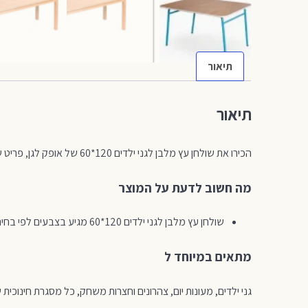
תיאור
תיאור
הכירו את שולחן עץ מלבן לגני ילדים 120*60 של אופק לגן, פריט שמעשיר את סביבת המשחק והלמידה בגן. משלב פונקציונליות, סדר ואסתטיקה, ומסייע לארגון המרחב בגן בצורה נוחה ובטוחה.
מה חשוב לדעת על המוצר
שולחן עץ מלבן לגני ילדים 120*60 מגיע בצבעים לפי בחירה
מתאים במיוחד ל
גני ילדים, מעונות יום, צהרונים וחצרות משחק, כל מסגרת חינוכי